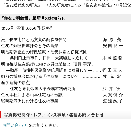
閲覧のご予約は1週間前(初回は2週間前)より翌月末分まで、連続最
『住友近代史の研究』…7人の研究者による『住友史料館報』50号記
のページ
よりお申し込み下さい。
複写料金つきまして、コピー・プリントとも、白黒20円、カラー50円
『住友史料館報』最新号のお知らせ
す。 [2023/08/22]
『住友史料館報』第54号を刊行いたしました。
第56号 頒価 3,850円(送料別)
詳しくは
刊行物案内のページ
をご覧下さい。[2023/08/10]
潮江長左衛門と元文期の銅吹屋仲間 …………………… 海 原 亮
本年よりあらたに公開する近世・近代史料の情報をリストに追加致
住友の銅座掛屋拝命とその背景 ………………………… 安 国 良 一
詳しくは
収蔵史料のページ
をご覧下さい。
明治期弾正台の行政監察・治安探索と伊庭貞剛
概要は『住友史料館報』第54号P315～P316にも記載致しております。[20
―粟田口止刑事件、日田・大楽騒動を通して― …… 末 岡 照 啓
史料閲覧につきましては、より多くの方にご利用頂けるよう
2023年
明治後期住友銀行における貸出業務と「割引手形」
日
と拡充を図り、
8月22日以降
お申し込み分からは
メールフォーム
―動産・債権担保融資や信用調査に着目して― …… 福 田 真 人
す。
戦前の博覧会における「住友館」について …………… 牧 知 宏
現在は従来通りの体制ですが、予約をご検討の際の情報として事前に
産学連携の原点
閲覧のご予約は1週間前(初回は2週間前)より翌月末分まで、連続最
―住友と東北帝国大学金属材料研究所 ……………… 沢 井 実
なお、複写料金につきましても見直しを行い、8月22日以降、コピー
住友本社による山本住宅地の分譲 ……………………… 大 賀 健 介
50円(カラーA3は100円)とさせて頂きます。 [2023/07/03]
戦時期満洲における住友の事業 ………………………… 渡 邊 純 子
住友史料館の史料閲覧については、新型コロナウィルスへの感染拡大
曜日の午前10時30分～午後4時]に時間を変更し、受付致します。(5
なります。)
お問い合わせ
「ご来館者様へのお願い」
をご覧ください。
をご理解頂き、ご協力のほどお願い申し