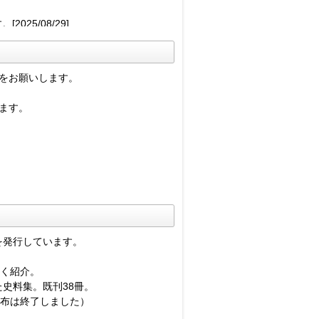
25/08/29]
たしました。
寄せて頂いたエッセイをアップしまし
をお願いします。
ます。
しました。
24/08/29]
覧下さい。[2023/11/]
して以来、長きにわたりご購読頂きまし
を発行しています。
つきましては電子化し、当ホームペー
すく紹介。
02]
史料集。既刊38冊。
火曜日～金曜日
と拡充を図ります。ま
頒布は終了しました）
るお申し込み
とさせて頂きます。