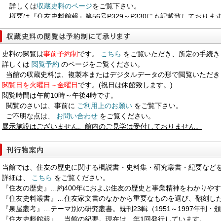
詳しくは
収蔵史料のページ
をご覧下さい。
概要は『住友史料館報』第56号P329～P330にも記載致しております。[20
『住友史料叢書』第37回配本『主管者協議会議事録 一』を刊行い
詳しくは
刊行物案内のページ
をご覧下さい。[2025/02/14]
「住友史料叢書月報」
のコーナーに『主管者協議会議事録 一』に
史料の閲覧は
事前予約制
です。
こちら
をご覧いただき、所定の手続き
た。[2025/02/14]
詳しくは
閲覧予約
のページをご覧ください。
当館の収蔵史料は、複製本またはデジタルデータの形で閲覧いただき
『住友史料館報』第55号を刊行いたしました。
閲覧日を火曜日～金曜日
です。(祝日は休館致します。)
詳しくは
刊行物案内のページ
をご覧下さい。[2024/08/29]
閲覧時間は午前10時～午後4時です。
本年よりあらたに公開する近世・近代史料の情報をリストに追加致
閲覧のさいは、事前に
ご利用上のお願い
をご覧下さい。
詳しくは
収蔵史料のページ
をご覧下さい。
ご不明な点は、
お問い合わせ
をご覧ください。
概要は『住友史料館報』第55号P331～P332にも記載致しております。[20
展示施設はございません。館内のご見学は受付しておりません。
『泉屋叢考』のダウンロードページを設置致しました。
ご利用の際は「刊行物案内」→
「泉屋叢考」
から、ダウンロードの上、ご
『泉屋叢考』につきましては、昭和26年（1951年）に1輯を刊行
当館では、住友の歴史に関する概説書・史料集・研究叢書・紀要など
たが、頒布を終了することとなりました。 『泉屋叢考』の既刊分に
詳細は、
こちら
をご覧ください。
ジよりダウンロード出来るようただいま準備中です。
『住友の歴史』…約400年におよぶ住友の歴史と事業精神をわかりや
『住友史料館報』につきましては、価格改定を行いました。[2023/10/
『住友史料叢書』…住友家文書のなかから重要なものを選び、翻刻した
史料閲覧につきましてはより多くの方にご利用頂けるよう
閲覧日を
『泉屋叢考』…テーマ別の研究叢書。既刊23輯（1951～1997年刊・
た便利にお申し込み頂けるよう、
8月22日よりメールフォームによ
『住友史料館報』…当館の紀要。現在は、年1回発行しています。