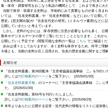
住友史料館は、400年に及ぶ歴史を有する住友家、および住友グル
集・保存・調査研究をおこなう私設の機関として、これまで長きにわ
当館で保存・収蔵する史料は、学術的にみて貴重なものが多く含まれ
いては、「住友史料叢書」や「住友史料館報」などにおいて公開して
歴史』(思文閣出版)や『住友近代史の研究』(ミネルヴァ書房)などに
公開していきたいと考えています。
しかし、史料のなかには、保存状態に注意が必要なものも多く、公開
製本やデジタルデータの形でご覧いただくこととなります。これから
公開していく予定です（閲覧可能な史料の一覧は
こちら
でご確認くだ
歩みは遅々としておりますが、永く史料を保存するため、何卒ご理解
今後とも、当館の史料が広く活用され、住友の歴史全般に関するご理
『住友史料叢書』第38回配本『主管者協議会議事録 二』を刊行い
詳しくは
刊行物案内のページ
をご覧下さい。
[2026/01/30]
「住友史料叢書月報」
のコーナーに『主管者協議会議事録 二』に
た。
[2026/01/30]
『住友史料館報』第56号を刊行いたしました。
詳しくは
刊行物案内のページ
をご覧下さい。[2025/08/29]
本年よりあらたに公開する近世・近代史料の情報をリストに追加致