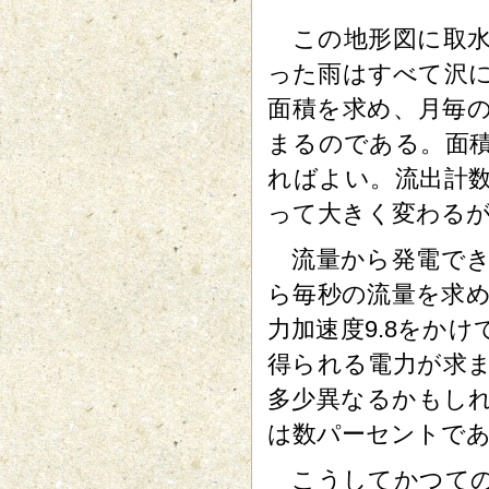
この地形図に取水
った雨はすべて沢
面積を求め、月毎
まるのである。面
ればよい。流出計
って大きく変わるが
流量から発電でき
ら毎秒の流量を求
力加速度9.8をかけ
得られる電力が求
多少異なるかもし
は数パーセントで
こうしてかつての