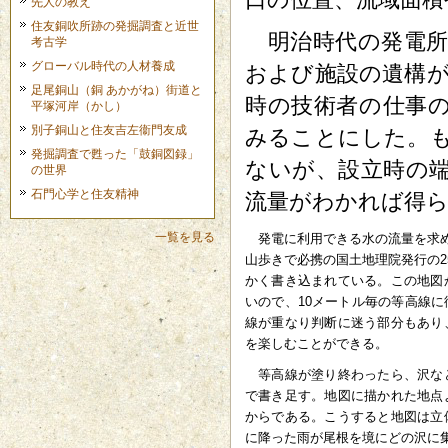
先人の教え
住友銅吹所跡の発掘調査と近世
明治時代の発電所
考古学
グローバル時代の人材養成
および施設の遺構
足尾銅山（銅 あかがね）街道と
時の技術者の仕事
平塚河岸（かし）
別子銅山と住友吉左衞門友成
みることにした。
発掘調査で甦った「鼓銅図録」
ないが、設立時の
の世界
石門心学と住友精神
流量がわかれば得
一覧を見る
発電に利用できる水の流量を求め
山歩きで必携の国土地理院発行の25
かく書き込まれている。この地図
いので、10メートル毎の等高線
線が重なり判断に迷う部分もあり
を楽しむことができる。
等高線が塗り終わったら、沢な
で書き足す。地図に描かれた地点
からである。こうすると地図は立
に降った雨が尾根を境にどの沢に