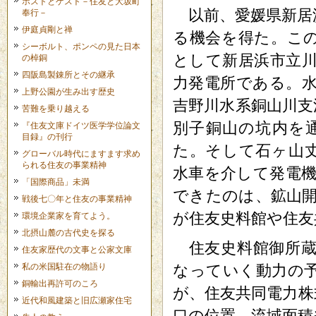
ホストとゲスト－住友と大坂町
以前、愛媛県新居
奉行－
伊庭貞剛と禅
る機会を得た。こ
シーボルト、ポンペの見た日本
として新居浜市立川
の棹銅
四阪島製錬所とその継承
力発電所である。
上野公園が生み出す歴史
吉野川水系銅山川支
苦難を乗り越える
別子銅山の坑内を
『住友文庫ドイツ医学学位論文
目録』の刊行
た。そして石ヶ山丈
グローバル時代にますます求め
られる住友の事業精神
水車を介して発電
「国際商品」未満
できたのは、鉱山
戦後七〇年と住友の事業精神
が住友史料館や住友
環境企業家を育てよう。
北摂山麓の古代史を探る
住友史料館御所蔵
住友家歴代の文事と公家文庫
私の米国駐在の物語り
なっていく動力の
銅輸出再許可のころ
が、住友共同電力株
近代和風建築と旧広瀬家住宅
口の位置、流域面積