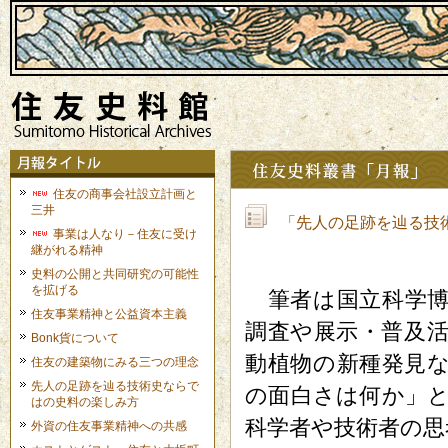
住友の商事会社設立計画と
三井
「先人の足跡を辿る技
事業は人なり－住友に受け
継がれる精神
史料の公開と共同研究の可能性
を拡げる
筆者は国立科学博
住友事業精神と公益資本主義
調査や展示・普及
Bonk貨について
動植物の新種発見
住友の建築物にみる三つの理念
先人の足跡を辿る技術史ならで
の面白さは何か」
はの史料の楽しみ方
科学者や技術者の思
外資の住友事業精神への共感