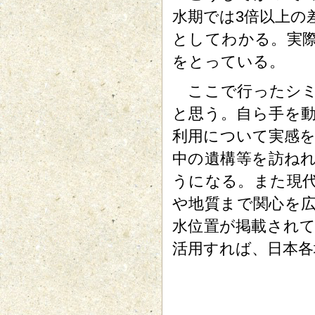
水期では3倍以上の
としてわかる。実
をとっている。
ここで行ったシミ
と思う。自ら手を
利用について実感
中の遺構等を訪ね
うになる。また現
や地質まで関心を
水位置が掲載されて
活用すれば、日本各